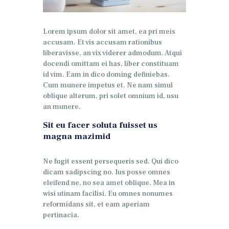
Lorem ipsum dolor sit amet, ea pri meis
accusam. Et vis accusam rationibus
liberavisse, an vix viderer admodum. Atqui
docendi omittam ei has, liber constituam
id vim. Eam in dico doming definiebas.
Cum munere impetus et. Ne nam simul
oblique alterum, pri solet omnium id, usu
an munere.
Sit eu facer soluta fuisset us
magna mazimid
Ne fugit essent persequeris sed. Qui dico
dicam sadipscing no. Ius posse omnes
eleifend ne, no sea amet oblique. Mea in
wisi utinam facilisi. Eu omnes nonumes
reformidans sit, et eam aperiam
pertinacia.