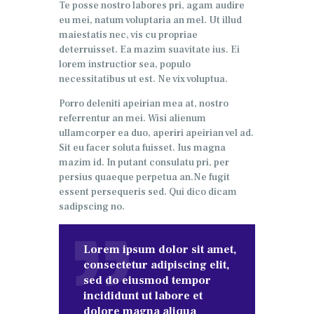
Te posse nostro labores pri, agam audire
eu mei, natum voluptaria an mel. Ut illud
maiestatis nec, vis cu propriae
deterruisset. Ea mazim suavitate ius. Ei
lorem instructior sea, populo
necessitatibus ut est. Ne vix voluptua.
Porro deleniti apeirian mea at, nostro
referrentur an mei. Wisi alienum
ullamcorper ea duo, aperiri apeirian vel ad.
Sit eu facer soluta fuisset. Ius magna
mazim id. In putant consulatu pri, per
persius quaeque perpetua an.Ne fugit
essent persequeris sed. Qui dico dicam
sadipscing no.
Lorem ipsum dolor sit amet,
consectetur adipiscing elit,
sed do eiusmod tempor
incididunt ut labore et
dolore magna aliqua