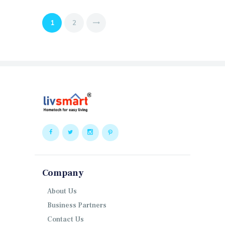
Posts
PAGE
1
PAGE
2
>
navigation
Company
About Us
Business Partners
Contact Us